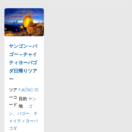
ヤンゴン～バ
ゴー～チャイ
ティヨーパゴ
ダ日帰りツア
ー
ツア
FJK/SIC 01
ーコ
目的
ヤン
ード
地
ゴ
ン、バゴー、チ
ャイティヨーパ
ゴダ