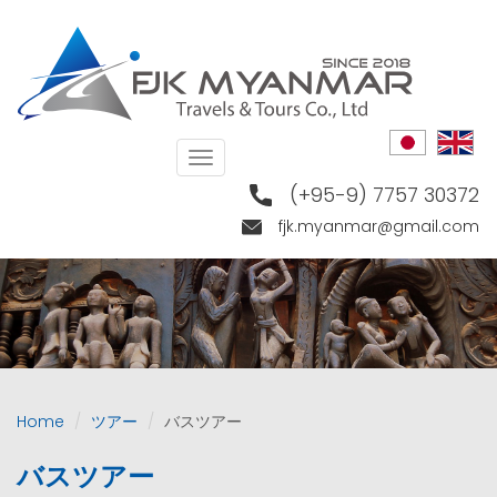
Skip
to
main
content
Toggle
navigation
(+95-9) 7757 30372
fjk.myanmar@gmail.com
Home
ツアー
バスツアー
バスツアー