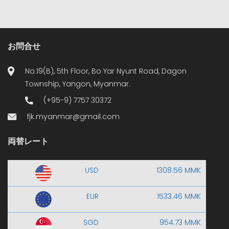
お問合せ
No.19(B), 5th Floor, Bo Yar Nyunt Road, Dagon
Township, Yangon, Myanmar.
(+95-9) 7757 30372
fjk.myanmar@gmail.com
両替レート
USD
1308.56 MMK
EUR
1533.46 MMK
SGD
954.73 MMK