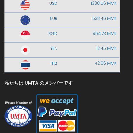
USD
1308.56 MMK
EUR
1533.46 MMK
SGD
954.73 MMK
YEN
12.45 MMK
THB
42.06 MMK
私たちは UMTA のメンバーです