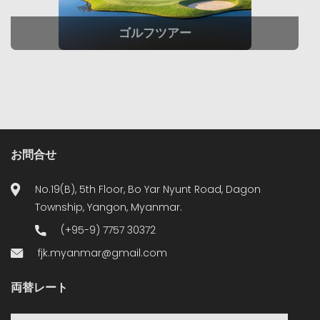
ゴルフツアー
お問合せ
No.19(B), 5th Floor, Bo Yar Nyunt Road, Dagon
Township, Yangon, Myanmar.
(+95-9) 7757 30372
fjk.myanmar@gmail.com
両替レート