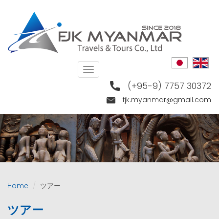
Skip
to
main
content
Toggle
navigation
(+95-9) 7757 30372
fjk.myanmar@gmail.com
Home
ツアー
ツアー