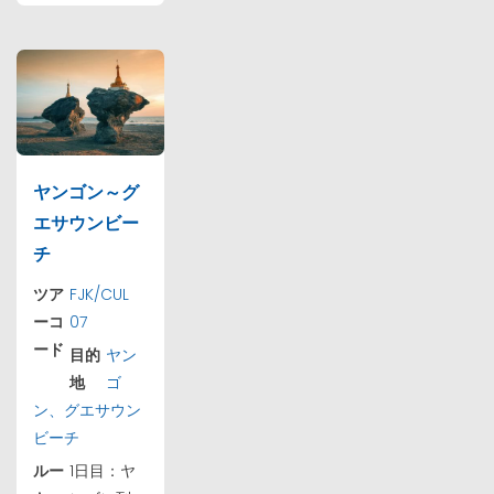
ヤンゴン～グ
エサウンビー
チ
ツア
FJK/CUL
ーコ
07
ード
目的
ヤン
地
ゴ
ン、グエサウン
ビーチ
ルー
1日目：ヤ