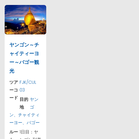
ヤンゴン～チ
ャイティーヨ
ー～バゴー観
光
ツア
FJK/CUL
ーコ
03
ード
目的
ヤン
地
ゴ
ン、チャイティ
ーヨー、バゴー
ルー
1日目：ヤ