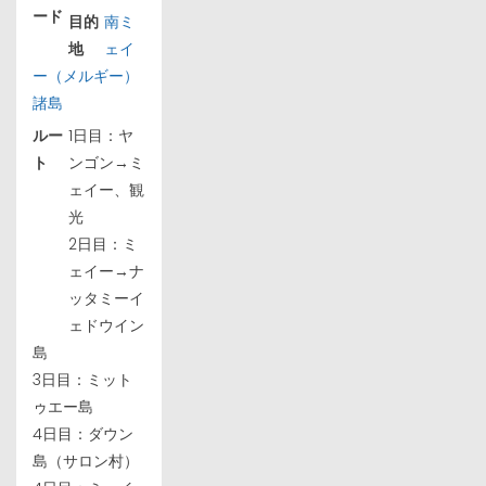
ード
目的
南ミ
地
ェイ
ー（メルギー）
諸島
ルー
1日目：ヤ
ト
ンゴン→ミ
ェイー、観
光
2日目：ミ
ェイー→ナ
ッタミーイ
ェドウイン
島
3日目：ミット
ゥエー島
4日目：ダウン
島（サロン村）