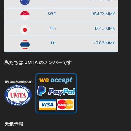
SGD
954.73 MMK
YEN
12.45 MMK
THB
42.06 MMK
私たちは UMTA のメンバーです
天気予報