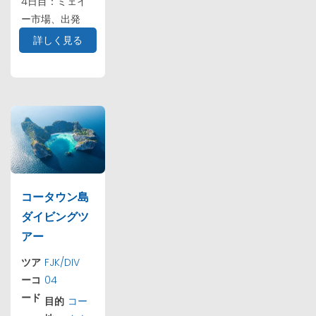
4日目：ミェイ
ー市場、出発
詳しく見る
コータウン島
ダイビングツ
アー
ツア
FJK/DIV
ーコ
04
ード
目的
コー