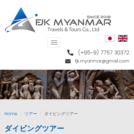
Skip
to
main
content
Toggle
navigation
(+95-9) 7757 30372
fjk.myanmar@gmail.com
Home
ツアー
ダイビングツアー
ダイビングツアー