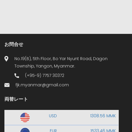
お問合せ
No.19(B), 5th Floor, Bo Yar Nyunt Road, Dagon
Township, Yangon, Myanmar.
(+95-9) 7757 30372
fjk.myanmar@gmail.com
両替レート
USD
1308.56 MMK
EUR
1533.46 MMK