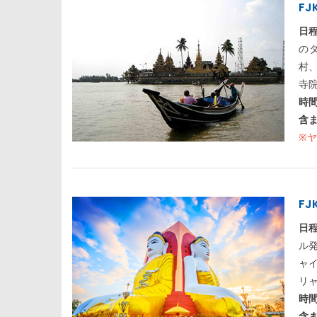
F
日
の
村
寺
時
含
※
FJ
日
ル
ャ
リ
時
含