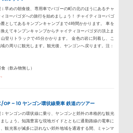
程：
早めの朝食後、専用車でバゴーの町の北のほうにあるチャ
ティヨーパゴダへの旅行を始めましょう！ チャイティヨーパゴ
の麓としてあるキンプンキャンプまで4時間かかります。 車を
り換えてキンプンキャンプからチャイティヨーパゴダの頂上ま
、山登りトラックで45分かかります。 金色の岩に到着し、こ
地域の周りに観光します。観光後、ヤンゴンへ戻ります。注：
昼食（飲み物無し）
ん。
K/OP – 10 ヤンゴン環状線乗車 鉄道のツアー
程：
ヤンゴンの環状線に乗り、ヤンゴンと郊外の本格的な観光
しましょう。知識豊富な現地ガイドとともに通勤路線の電車に
り、観光客が滅多に訪れない郊外地域を通過する間、ミャンマ