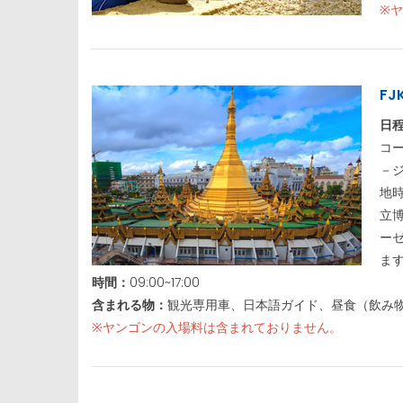
※
FJ
日
コ
－
地
立
ー
ま
時間：
09:00~17:00
含まれる物：
観光専用車、日本語ガイド、昼食（飲み
※ヤンゴンの入場料は含まれておりません。