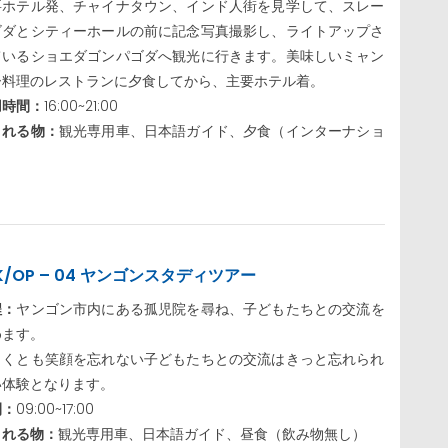
要ホテル発、チャイナタウン、インド人街を見学して、スレー
ゴダとシティーホールの前に記念写真撮影し、ライトアップさ
ているショエダゴンパゴダへ観光に行きます。美味しいミャン
ー料理のレストランに夕食してから、主要ホテル着。
用時間：
16:00~21:00
まれる物：
観光専用車、日本語ガイド、夕食（インターナショ
K/OP – 04 ヤンゴンスタディツアー
程：
ヤンゴン市内にある孤児院を尋ね、子どもたちとの交流を
めます。
しくとも笑顔を忘れない子どもたちとの交流はきっと忘れられ
い体験となります。
間：
09:00~17:00
まれる物：
観光専用車、日本語ガイド、昼食（飲み物無し）