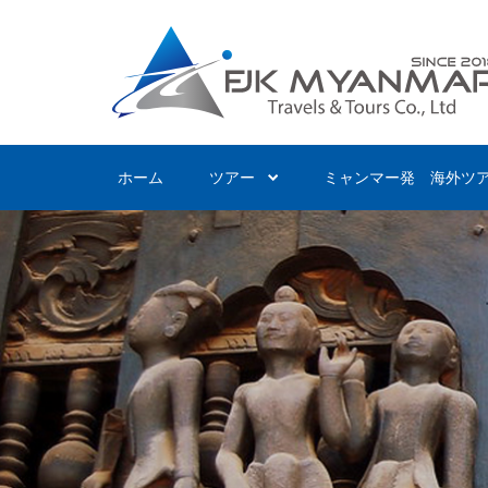
Skip
to
main
content
ホーム
ツアー
ミャンマー発 海外ツ