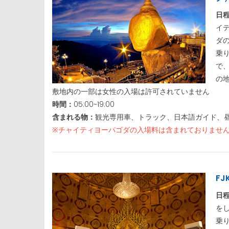
日
イ
ダ
乗
で
の
敷地内の一部は女性の入場は許可されていません
時間：
05:00~19:00
含まれる物：
観光専用車、トラック、日本語ガイド、
※チャイティヨーパゴダの入場料は含まれておりませ
FJ
日
を
乗