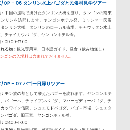
JK/OP – 06 タンリン水上パゴダと民俗村見学ツアー
程：
中国の援助で掛けたタンリン大橋を渡り、タンゴンの南東
タンリンを訪問します。ヤンゴンホテル発、ミャンマー民俗
、タンリン大橋、タンリンのローカル市場、チャウッタン水上
院、チャイカウパゴダ、ヤンゴンホテル着。
間：
09:00~17:00
まれる物：
観光専用車、日本語ガイド、昼食（飲み物無し）
ヤンゴンの入場料は含まれておりません。
K/OP – 07 バゴー日帰りツアー
程：
モン族の都として栄えたパゴーを訪れます。ヤンゴンホテ
発、バゴーへ、チャイプンパゴダ、マハーゼディーパゴダ、チ
イカッワイン僧院、シュエモドパゴダ、バゴ－市場、シュエタ
ャンパゴダ、旧王宮、ヤンゴンホテル着。
間：
08:00~17:00
まれる物：
観光専用車、日本語ガイド、昼食（飲み物無し）