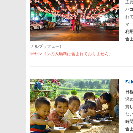
主
パ
れ
マ
利
含
ナルブッフェー）
※ヤンゴンの入場料は含まれておりません。
FJ
日
深
貧
な
時
含