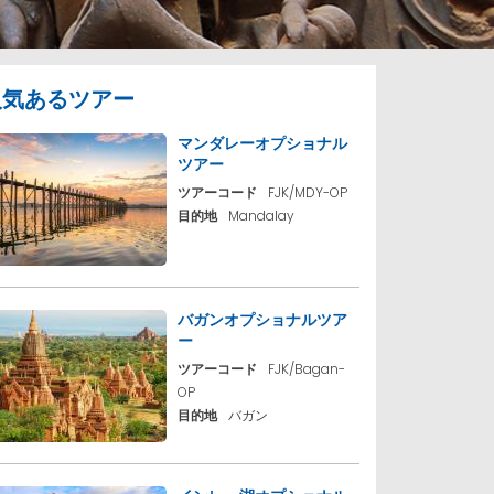
人気あるツアー
マンダレーオプショナル
ツアー
ツアーコード
FJK/MDY-OP
目的地
Mandalay
バガンオプショナルツア
ー
ツアーコード
FJK/Bagan-
OP
目的地
バガン