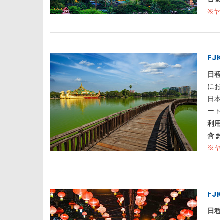
※
FJ
日
に
日
ー
利
含
※
FJ
日