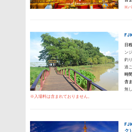
※
FJ
日
ン
釣
過
時
含
無
※入場料は含まれておりません。
F
ク