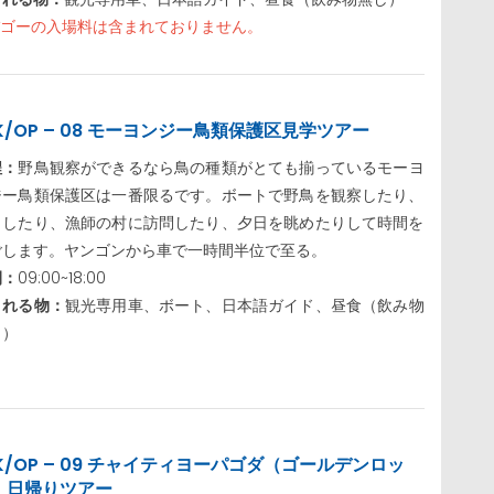
バゴーの入場料は含まれておりません。
K/OP – 08 モーヨンジー鳥類保護区見学ツアー
程：
野鳥観察ができるなら鳥の種類がとても揃っているモーヨ
ジー鳥類保護区は一番限るです。ボートで野鳥を観察したり、
りしたり、漁師の村に訪問したり、夕日を眺めたりして時間を
ごします。ヤンゴンから車で一時間半位で至る。
間：
09:00~18:00
まれる物：
観光専用車、ボート、日本語ガイド、昼食（飲み物
し）
JK/OP – 09 チャイティヨーパゴダ（ゴールデンロッ
）日帰りツアー