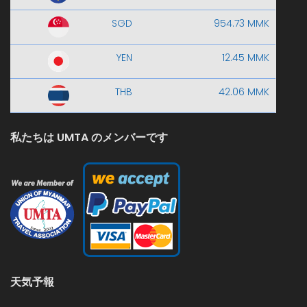
SGD
954.73 MMK
YEN
12.45 MMK
THB
42.06 MMK
私たちは UMTA のメンバーです
天気予報