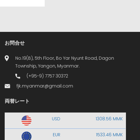
お問合せ
No.19(B), 5th Floor, Bo Yar Nyunt Road, Dagon
Township, Yangon, Myanmar.
(+95-9) 7757 30372
fjk.myanmar@gmail.com
両替レート
USD
1308.56 MMK
EUR
1533.46 MMK