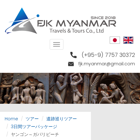
Skip
to
main
content
Toggle
navigation
(+95-9) 7757 30372
fjk.myanmar@gmail.com
Home
ツアー
遺跡巡りツアー
3日間ツアーパッケージ
ヤンゴン～ガパリビーチ