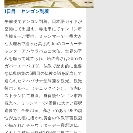
1日目 ヤンゴン到着
午前便でヤンゴン到着。日本語ガイドが
空港にて出迎え。専用車にてヤンゴン市
内観光へご案内。ミャンマーで一番大き
な大理石で造った高さ約11ｍのローカーチ
ャンターアバヤラバムニ大仏、世界の平
和を願って建てられ、塔の高さは36mの
ガバーエーパゴダ、仏教で歴史的に重要
な仏典結集の6回目の仏教会議を記念して
造られたマハパサナ聖洞窟を観光。観光
後ホテルへ。（チェックイン）、市内レ
ストランにて昼食。昼食後ヤンゴン市内
観光へ、ミャンマーで4番目に大きい寝釈
迦像で、全長70ｍ、高さ17mあり108の煩
悩が足の裏に描かれ黄金の仏教宇宙観図
が描かれたチャウッターヂー寝釈迦仏、
イギリス植民地時代1926年に建てられコ