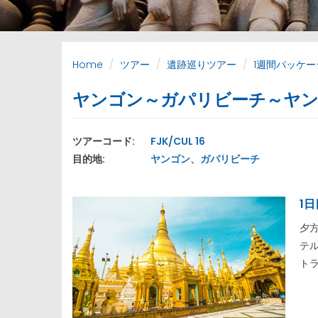
Home
ツアー
遺跡巡りツアー
1週間パッケー
ヤンゴン～ガパリビーチ～ヤ
ツアーコード:
FJK/CUL 16
目的地:
ヤンゴン、ガパリビーチ
1
夕
テ
ト