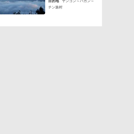
目的地
ヤンゴン～バガン～
チン族村