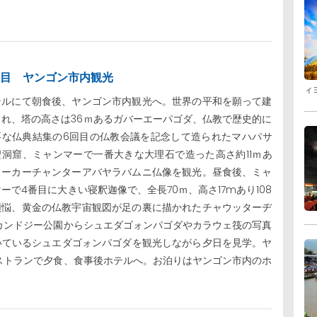
日目 ヤンゴン市内観光
ィ
テルにて朝食後、ヤンゴン市内観光へ。世界の平和を願って建
られ、塔の高さは36ｍあるガバーエーパゴダ、仏教で歴史的に
要な仏典結集の6回目の仏教会議を記念して造られたマハパサ
聖洞窟、ミャンマーで一番大きな大理石で造った高さ約11ｍあ
ローカーチャンターアバヤラバムニ仏像を観光。昼食後、ミャ
ーで4番目に大きい寝釈迦像で、全長70ｍ、高さ17mあり108
煩悩、黄金の仏教宇宙観図が足の裏に描かれたチャウッターヂ
カンドジー公園からシュエダゴォンパゴダやカラウェ筏の写真
いているシュエダゴォンパゴダを観光しながら夕日を見学。ヤ
ストランで夕食、食事後ホテルへ。お泊りはヤンゴン市内のホ