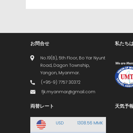
お問合せ
私たちは
No.19(B), 5th Floor, Bo Yar Nyunt
Road, Dagon Township,
Yangon, Myanmar.
(+95-9) 7757 30372
fjk.myanmar@gmail.com
両替レート
天気予
USD
1308.56 MMK