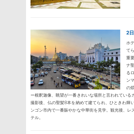
2
ホ
て
重
ナ
る
ンマ
の
ー根釈迦像、眺望が一番きれいな場所と言われている
撮影後、仏の聖髪8本を納めて建てられ、ひときわ輝
ンゴン市内で一番賑やかな中華街を見学。観光後、レ
テル。