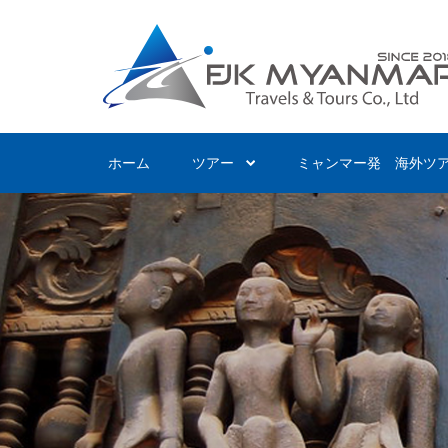
Skip
to
main
content
ホーム
ツアー
ミャンマー発 海外ツ