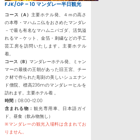
FJK/OP – 10 マンダレー半日観光
コース（A）
主要ホテル発、４ｍの高さ
の本尊・マハムニ仏をおさめたマンダレ
－で最も有名なマハムニパゴダ、活気溢
れるマ－ケット、金箔・刺繍などの手工
芸工房を訪問いたします。主要ホテル
着。
コース（B）
マンダレーホテル発、ミャン
マーの最後の王朝があった旧王宮、チー
ク材で作られた彫刻の美しいシュエナン
ド僧院、標高236mのマンダレーヒルを
訪れます。主要ホテル着 。
時間：
08:00~12:00
含まれる物：
観光専用車、日本語ガイ
ド、昼食（飲み物無し）
※マンダレーの観光入場料は含まれてお
りません。