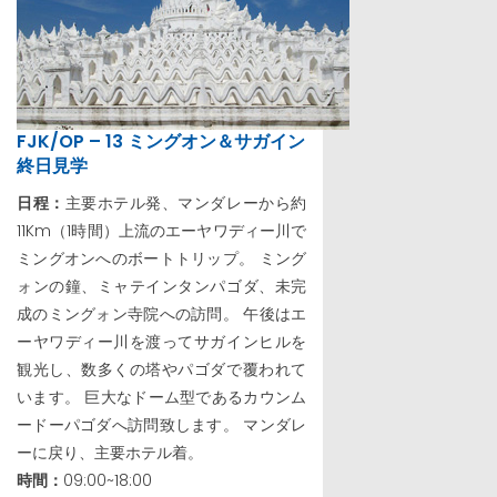
FJK/OP – 13 ミングオン＆サガイン
終日見学
日程：
主要ホテル発、マンダレーから約
11Km（1時間）上流のエーヤワディー川で
ミングオンへのボートトリップ。 ミング
ォンの鐘、ミャテインタンパゴダ、未完
成のミングォン寺院への訪問。 午後はエ
ーヤワディー川を渡ってサガインヒルを
観光し、数多くの塔やパゴダで覆われて
います。 巨大なドーム型であるカウンム
ードーパゴダへ訪問致します。 マンダレ
ーに戻り、主要ホテル着。
時間：
09:00~18:00