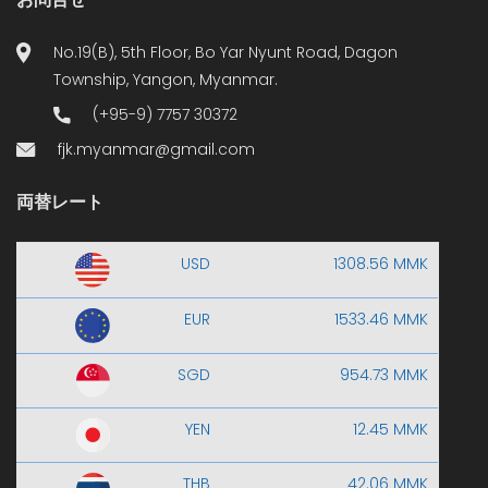
No.19(B), 5th Floor, Bo Yar Nyunt Road, Dagon
Township, Yangon, Myanmar.
(+95-9) 7757 30372
fjk.myanmar@gmail.com
両替レート
USD
1308.56 MMK
EUR
1533.46 MMK
SGD
954.73 MMK
YEN
12.45 MMK
THB
42.06 MMK