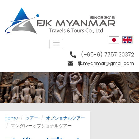
Skip
to
main
content
Toggle
navigation
(+95-9) 7757 30372
fjk.myanmar@gmail.com
Home
ツアー
オプショナルツアー
マンダレーオプショナルツアー