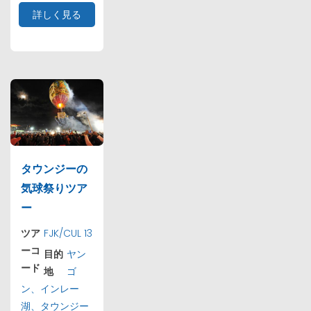
詳しく見る
タウンジーの
気球祭りツア
ー
ツア
FJK/CUL 13
ーコ
目的
ヤン
ード
地
ゴ
ン、インレー
湖、タウンジー