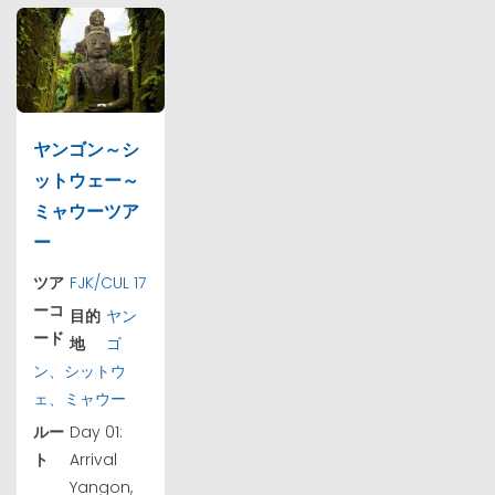
ヤンゴン～シ
ットウェー～
ミャウーツア
ー
ツア
FJK/CUL 17
ーコ
目的
ヤン
ード
地
ゴ
ン、シットウ
ェ、ミャウー
ルー
Day 01:
ト
Arrival
Yangon,