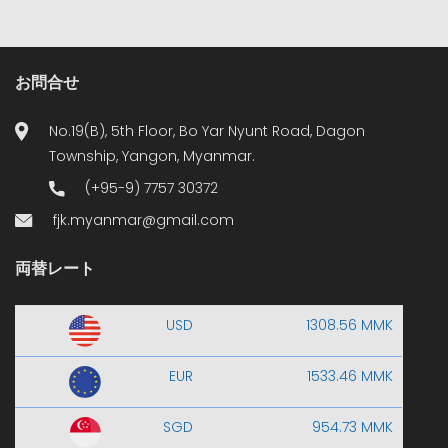
お問合せ
No.19(B), 5th Floor, Bo Yar Nyunt Road, Dagon
Township, Yangon, Myanmar.
(+95-9) 7757 30372
fjk.myanmar@gmail.com
両替レート
USD
1308.56 MMK
EUR
1533.46 MMK
SGD
954.73 MMK