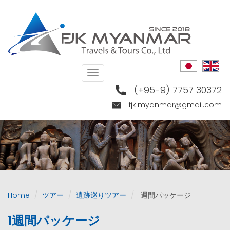
Skip
to
main
content
Toggle
navigation
(+95-9) 7757 30372
fjk.myanmar@gmail.com
Home
ツアー
遺跡巡りツアー
1週間パッケージ
1週間パッケージ