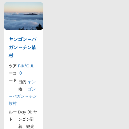
ヤンゴン～バ
ガン～チン族
村
ツア
FJK/CUL
ーコ
18
ード
目的
ヤン
地
ゴン
～バガン～チン
族村
ルー
Day 01: ヤ
ト
ンゴン到
着、観光