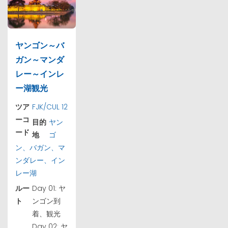
ヤンゴン～バ
ガン～マンダ
レー～インレ
ー湖観光
ツア
FJK/CUL 12
ーコ
目的
ヤン
ード
地
ゴ
ン、バガン、マ
ンダレー、イン
レー湖
ルー
Day 01: ヤ
ト
ンゴン到
着、観光
Day 02: ヤ