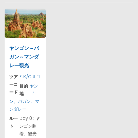
ヤンゴン～バ
ガン～マンダ
レー観光
ツア
FJK/CUL 11
ーコ
目的
ヤン
ード
地
ゴ
ン、バガン、マ
ンダレー
ルー
Day 01: ヤ
ト
ンゴン到
着、観光