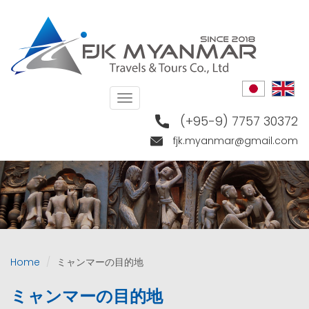
Skip
to
main
content
Toggle
navigation
(+95-9) 7757 30372
fjk.myanmar@gmail.com
Home
ミャンマーの目的地
ミャンマーの目的地