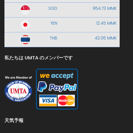
SGD
954.73 MMK
YEN
12.45 MMK
THB
42.06 MMK
私たちは UMTA のメンバーです
天気予報