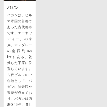
バガン
バガンは、ビル
マ帝国の首都で
あった古代都市
です。エーヤワ
ディー川の東
岸、マンダレー
の南西約145
kmにある、乾
燥した平原に位
置しています。
古代ビルマの中
心地として、バ
ガンには寺院や
遺跡が点在てお
り、バガンは西
暦849年、11世