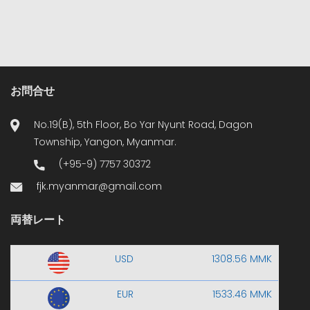
お問合せ
No.19(B), 5th Floor, Bo Yar Nyunt Road, Dagon
Township, Yangon, Myanmar.
(+95-9) 7757 30372
fjk.myanmar@gmail.com
両替レート
USD
1308.56 MMK
EUR
1533.46 MMK