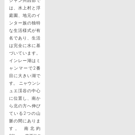
シャン州西部で
は、水上村と浮
庭園、地元のイ
ンター族の独特
な生活様式が有
名であり、生活
は完全に水に基
づいています。
インレー湖はミ
ャンマーで2番
目に大きい湖で
す。 ニャウンシ
ュエ渓谷の中心
に位置し、南か
ら北の方へ伸び
ている2つの山
脈の間にありま
す。 南北約