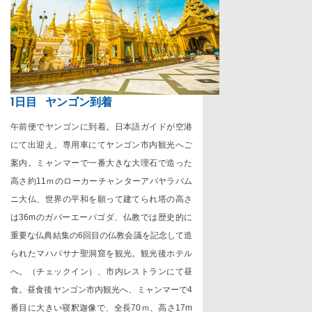
1
日目
ヤンゴン到着
午前便でヤンゴンに到着。日本語ガイドが空港
にて出迎え。専用車にてヤンゴン市内観光へご
案内。ミャンマーで一番大きな大理石で造った
高さ約1
1
ｍのローカーチャンターアバヤラバム
ニ大仏、世界の平和を願って建てられ塔の高さ
は
36m
のガバーエーパゴダ、仏教では歴史的に
重要な仏典結集の
6
回目の仏教会議を記念して造
られたマハパサナ聖洞窟を観光。観光後ホテル
へ。（チェックイン）、市内レストランにて昼
食。昼食後ヤンゴン市内観光へ、ミャンマーで
4
番目に大きい寝釈迦像で、全長
70
ｍ、高さ
17m