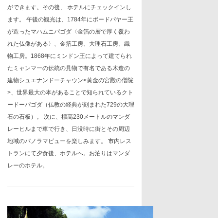
ができます。その後、 ホテルにチェックインし
ます。 午後の観光は、
1784
年にボードパヤー王
が造ったマハムニパゴダ〈金箔の層で厚く覆わ
れた仏像がある〉、金箔工房、大理石工房、織
物工房。
1868
年にミンドン王によって建てられ
たミャンマーの伝統の見物で有名である木造の
建物シュエナンドーチャウン
<
黄金の宮殿の僧院
>
、世界最大の本があることで知られているクト
ードーパゴダ（仏教の経典が刻まれた
729
の大理
石の石板）。 次に、標高
230
メートルのマンダ
レーヒルまで車で行き、日没時に街とその周辺
地域のパノラマビューを楽しみます。 市内レス
トランにて夕食後、ホテルへ。お泊りはマンダ
レーのホテル。