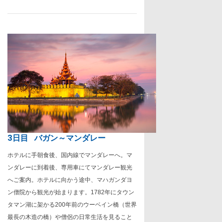
3日目
バガン～マンダレー
ホテルに手朝食後、国内線でマンダレーへ。マ
ンダレーに到着後、専用車にてマンダレー観光
へご案内。ホテルに向かう途中、マハガンダヨ
ン僧院から観光が始まります。
1782
年にタウン
タマン湖に架かる
200
年前のウーベイン橋（世界
最長の木造の橋）や僧侶の日常生活を見ること