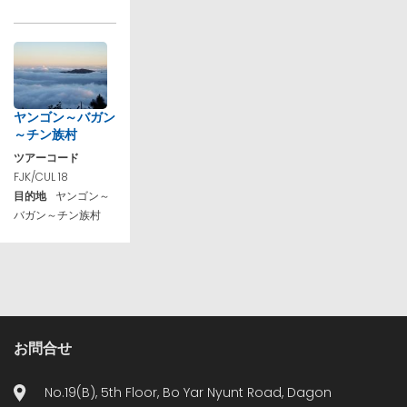
ヤンゴン～バガン
～チン族村
ツアーコード
FJK/CUL 18
目的地
ヤンゴン～
バガン～チン族村
お問合せ
No.19(B), 5th Floor, Bo Yar Nyunt Road, Dagon