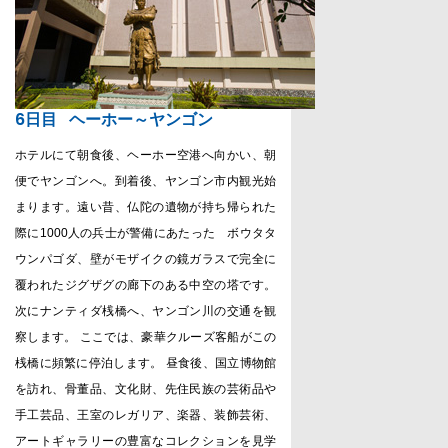
6日目
ヘーホー～ヤンゴン
ホテルにて朝食後、ヘーホー空港へ向かい、朝
便でヤンゴンへ。到着後、ヤンゴン市内観光始
まります。遠い昔、仏陀の遺物が持ち帰られた
際に
1000
人の兵士が警備にあたった ボウタタ
ウンパゴダ、壁がモザイクの鏡ガラスで完全に
覆われたジグザグの廊下のある中空の塔です。
次にナンティダ桟橋へ、ヤンゴン川の交通を観
察します。 ここでは、豪華クルーズ客船がこの
桟橋に頻繁に停泊します。 昼食後、国立博物館
を訪れ、骨董品、文化財、先住民族の芸術品や
手工芸品、王室のレガリア、楽器、装飾芸術、
アートギャラリーの豊富なコレクションを見学