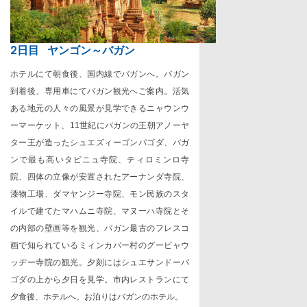
2日目
ヤンゴン～バガン
ホテルにて朝食後、国内線でバガンへ。バガン
到着後、専用車にてバガン観光へご案内。活気
ある地元の人々の風景が見学できるニャウンウ
ーマーケット、
11
世紀にバガンの王朝アノーヤ
ター王が造ったシュエズィーゴンパゴダ、バガ
ンで最も高いタビニュ寺院、ティロミンロ寺
院、四体の立像が安置されたアーナンダ寺院、
漆物工場、ダマヤンジー寺院、モン民族のスタ
イルで建てたマハムニ寺院、マヌーハ寺院とそ
の内部の壁画等を観光、バガン最古のフレスコ
画で知られているミィンカバー村のグービャウ
ッヂー寺院の観光。夕刻にはシュエサンドーパ
ゴダの上から夕日を見学。市内レストランにて
夕食後、ホテルへ。お泊りはバガンのホテル。