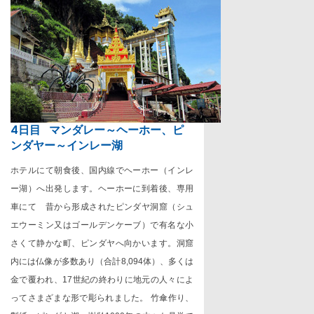
4日目
マンダレー～ヘーホー、ピ
ンダヤー～インレー湖
ホテルにて朝食後、国内線でヘーホー（インレ
ー湖）へ出発します。ヘーホーに到着後、専用
車にて 昔から形成されたピンダヤ洞窟（シュ
エウーミン又はゴールデンケーブ）で有名な小
さくて静かな町、ピンダヤへ向かいます。洞窟
内には仏像が多数あり（合計
8,094
体）、多くは
金で覆われ、
17
世紀の終わりに地元の人々によ
ってさまざまな形で彫られました。 竹傘作り、