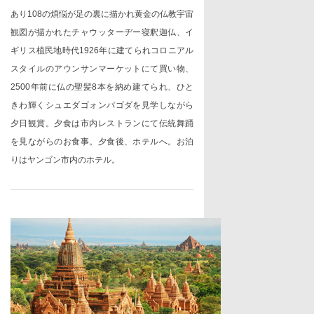
あり
108
の煩悩が足の裏に描かれ黄金の仏教宇宙
観図が描かれたチャウッターヂー寝釈迦仏、イ
ギリス植民地時代
1926
年に建てられコロニアル
スタイルのアウンサンマーケットにて買い物、
2500
年前に
仏の聖髪
8
本を納め建てられ、ひと
きわ輝くシュエダゴォンパゴダを見学しながら
夕日観賞。夕食は市内レストランにて伝統舞踊
を見ながらのお食事。夕食後、ホテルへ。お泊
りはヤンゴン市内のホテル。