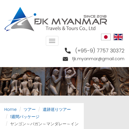
Skip
to
main
content
Toggle
navigation
(+95-9) 7757 30372
fjk.myanmar@gmail.com
Home
ツアー
遺跡巡りツアー
1週間パッケージ
ヤンゴン～バガン～マンダレー～イン