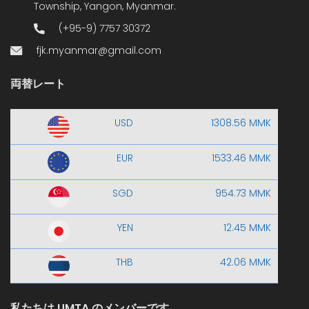
Township, Yangon, Myanmar.
(+95-9) 7757 30372
fjk.myanmar@gmail.com
両替レート
USD
1308.56 MMK
EUR
1533.46 MMK
SGD
954.73 MMK
YEN
12.45 MMK
THB
42.06 MMK
私たちは UMTA のメンバーです