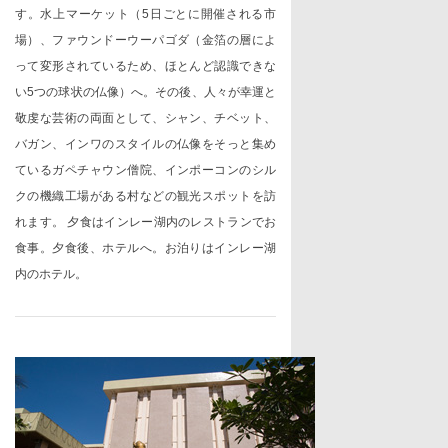
す。水上マーケット（
5
日ごとに開催される市
場）、ファウンドーウーパゴダ（金箔の層によ
って変形されているため、ほとんど認識できな
い
5
つの球状の仏像）へ。その後、人々が幸運と
敬虔な芸術の両面として、シャン、チベット、
バガン、インワのスタイルの仏像をそっと集め
ているガペチャウン僧院、インポーコンのシル
クの機織工場がある村などの観光スポットを訪
れます。 夕食はインレー湖内のレストランでお
食事。夕食後、ホテルへ。お泊りはインレー湖
内のホテル。