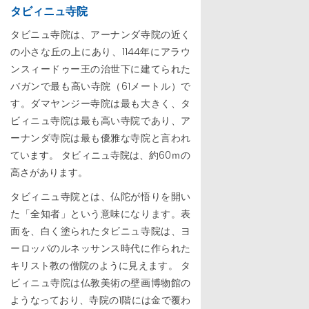
タビィニュ寺院
タビニュ寺院は、アーナンダ寺院の近く
の小さな丘の上にあり、1144年にアラウ
ンスィードゥー王の治世下に建てられた
バガンで最も高い寺院（61メートル）で
す。ダマヤンジー寺院は最も大きく、タ
ビィニュ寺院は最も高い寺院であり、ア
ーナンダ寺院は最も優雅な寺院と言われ
ています。 タビィニュ寺院は、約60ｍの
高さがあります。
タビィニュ寺院とは、仏陀が悟りを開い
た「全知者」という意味になります。表
面を、白く塗られたタビニュ寺院は、ヨ
ーロッパのルネッサンス時代に作られた
キリスト教の僧院のように見えます。 タ
ビィニュ寺院は仏教美術の壁画博物館の
ようなっており、寺院の1階には金で覆わ