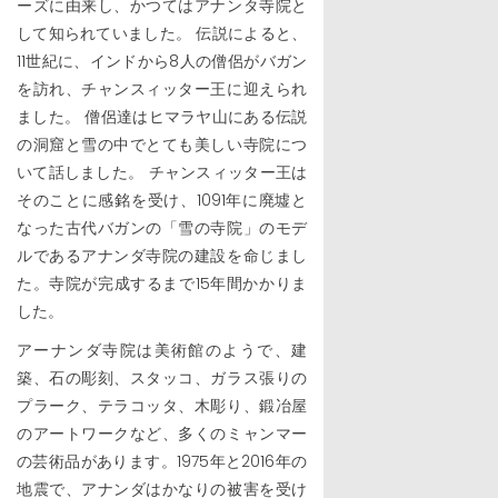
ーズに由来し、かつてはアナンタ寺院と
して知られていました。 伝説によると、
11世紀に、インドから8人の僧侶がバガン
を訪れ、チャンスィッター王に迎えられ
ました。 僧侶達はヒマラヤ山にある伝説
の洞窟と雪の中でとても美しい寺院につ
いて話しました。 チャンスィッター王は
そのことに感銘を受け、1091年に廃墟と
なった古代バガンの「雪の寺院」のモデ
ルであるアナンダ寺院の建設を命じまし
た。寺院が完成するまで15年間かかりま
した。
アーナンダ寺院は美術館のようで、建
築、石の彫刻、スタッコ、ガラス張りの
プラーク、テラコッタ、木彫り、鍛冶屋
のアートワークなど、多くのミャンマー
の芸術品があります。1975年と2016年の
地震で、アナンダはかなりの被害を受け