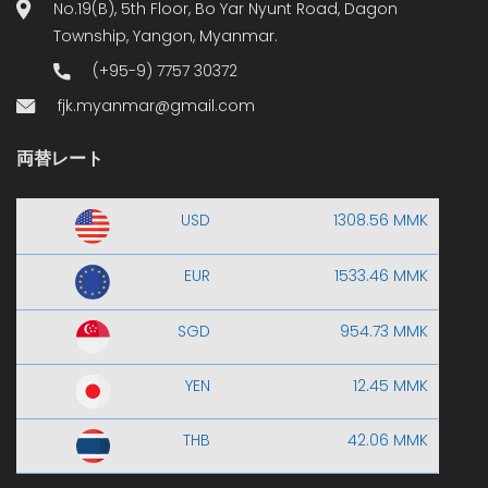
No.19(B), 5th Floor, Bo Yar Nyunt Road, Dagon
Township, Yangon, Myanmar.
(+95-9) 7757 30372
fjk.myanmar@gmail.com
両替レート
USD
1308.56 MMK
EUR
1533.46 MMK
SGD
954.73 MMK
YEN
12.45 MMK
THB
42.06 MMK