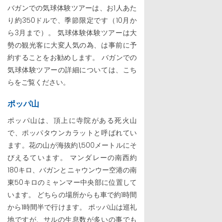
バガンでの気球体験ツアーは、お1人あた
り約350ドルで、季節限定です（10月か
ら3月まで）。 気球体験体験ツアーは大
勢の観光客に大変人気の為、は事前に予
約することをお勧めします。 バガンでの
気球体験ツアーの詳細については、こち
らをご覧ください。
ポッパ山
ポッパ山は、頂上に寺院がある死火山
で、ポッパタウンカラットと呼ばれてい
ます。花の山が海抜約1,500メートルにそ
びえるています。 マンダレーの南西約
180キロ、バガンとニャウンウー空港の南
東50キロのミャンマー中央部に位置して
います。 どちらの場所からも車で約1時間
から1時間半で行けます。 ポッパ山は巡礼
地ですが、サルの生息数が多いの事でも