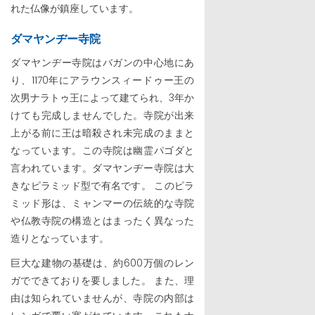
れた仏像が鎮座しています。
ダマヤンヂー寺院
ダマヤンヂー寺院はバガンの中心地にあ
り、1170年にアラウンスィードゥー王の
次男ナラトゥ王によって建てられ、3年か
けても完成しませんでした。寺院が出来
上がる前に王は暗殺され未完成のままと
なっています。この寺院は幽霊パゴダと
言われています。ダマヤンヂー寺院は大
きなピラミッド型で有名です。 このピラ
ミッド形は、ミャンマーの伝統的な寺院
や仏教寺院の構造とはまったく異なった
造りとなっています。
巨大な建物の基礎は、約600万個のレン
ガでできておりを要しました。 また、理
由は知られていませんが、寺院の内部は