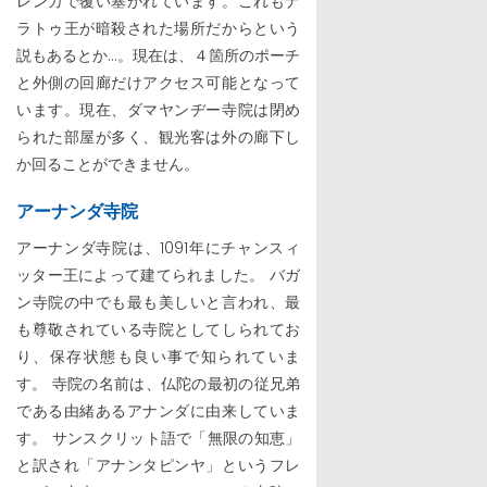
レンガで覆い塞がれています。これもナ
ラトゥ王が暗殺された場所だからという
説もあるとか…。現在は、４箇所のポーチ
と外側の回廊だけアクセス可能となって
います。現在、ダマヤンヂー寺院は閉め
られた部屋が多く、観光客は外の廊下し
か回ることができません。
アーナンダ寺院
アーナンダ寺院は、1091年にチャンスィ
ッター王によって建てられました。 バガ
ン寺院の中でも最も美しいと言われ、最
も尊敬されている寺院としてしられてお
り、保存状態も良い事で知られていま
す。 寺院の名前は、仏陀の最初の従兄弟
である由緒あるアナンダに由来していま
す。 サンスクリット語で「無限の知恵」
と訳され「アナンタピンヤ」というフレ