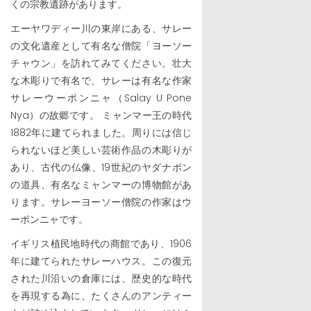
くの宗教遺跡があります。
エーヤワディー川の東岸にある、サレー
の文化遺産として有名な僧院「ヨーソー
チャウン」を訪れてみてください。壮大
な木彫りで有名で、サレーは有名な作家
サレーウーポンニャ（Salay U Pone
Nya）の故郷です。 ミャンマー王の時代
1882年に建てられました。周りには信じ
られないほど美しい芸術作品の木彫りが
あり、古代の仏像、19世紀のヤダナボン
の道具、有名なミャンマーの博物館があ
ります。サレーヨーソー僧院の作家はウ
ーポンニャです。
イギリス植民地時代の商館であり、1906
年に建てられたサレーハウス。この復元
された川沿いの倉庫には、歴史的な時代
を再現する為に、たくさんのアンティー