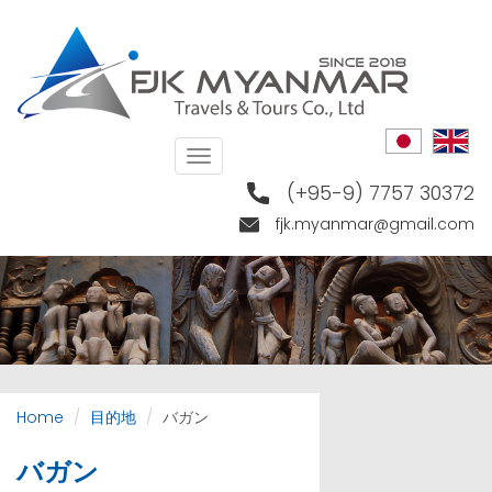
Skip
to
main
content
Toggle
navigation
(+95-9) 7757 30372
fjk.myanmar@gmail.com
Home
目的地
バガン
バガン