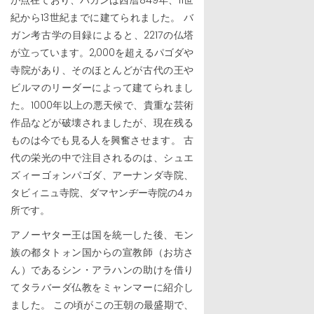
紀から13世紀までに建てられました。 バ
ガン考古学の目録によると、2217の仏塔
が立っています。2,000を超えるパゴダや
寺院があり、そのほとんどが古代の王や
ビルマのリーダーによって建てられまし
た。1000年以上の悪天候で、貴重な芸術
作品などが破壊されましたが、現在残る
ものは今でも見る人を興奮させます。 古
代の栄光の中で注目されるのは、シュエ
ズィーゴォンパゴダ、アーナンダ寺院、
タビィニュ寺院、ダマヤンヂー寺院の4ヵ
所です。
アノーヤター王は国を統一した後、モン
族の都タトォン国からの宣教師（お坊さ
ん）であるシン・アラハンの助けを借り
てタラバーダ仏教をミャンマーに紹介し
ました。 この頃がこの王朝の最盛期で、