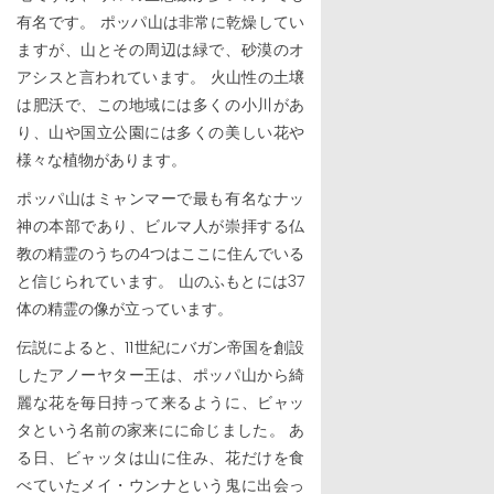
有名です。 ポッパ山は非常に乾燥してい
ますが、山とその周辺は緑で、砂漠のオ
アシスと言われています。 火山性の土壌
は肥沃で、この地域には多くの小川があ
り、山や国立公園には多くの美しい花や
様々な植物があります。
ポッパ山はミャンマーで最も有名なナッ
神の本部であり、ビルマ人が崇拝する仏
教の精霊のうちの4つはここに住んでいる
と信じられています。 山のふもとには37
体の精霊の像が立っています。
伝説によると、11世紀にバガン帝国を創設
したアノーヤター王は、ポッパ山から綺
麗な花を毎日持って来るように、ビャッ
タという名前の家来にに命じました。 あ
る日、ビャッタは山に住み、花だけを食
べていたメイ・ウンナという鬼に出会っ