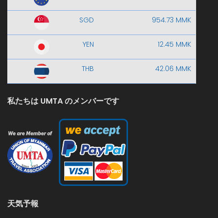
SGD
954.73 MMK
YEN
12.45 MMK
THB
42.06 MMK
私たちは UMTA のメンバーです
天気予報