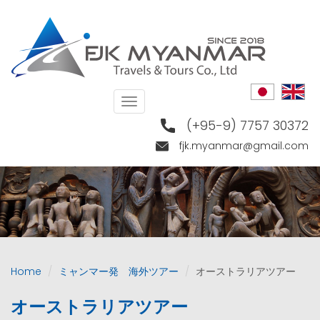
Skip
to
main
content
Toggle
navigation
(+95-9) 7757 30372
fjk.myanmar@gmail.com
Home
ミャンマー発 海外ツアー
オーストラリアツアー
オーストラリアツアー