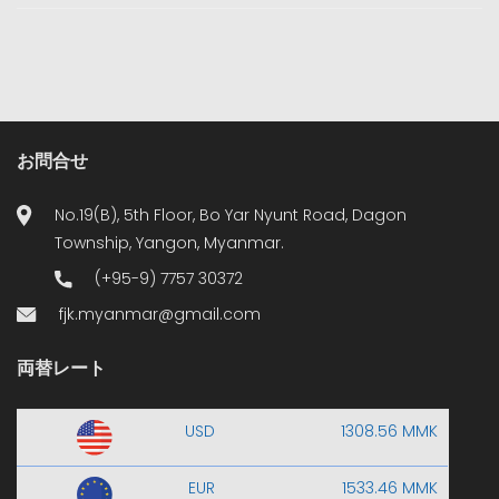
お問合せ
No.19(B), 5th Floor, Bo Yar Nyunt Road, Dagon
Township, Yangon, Myanmar.
(+95-9) 7757 30372
fjk.myanmar@gmail.com
両替レート
USD
1308.56 MMK
EUR
1533.46 MMK