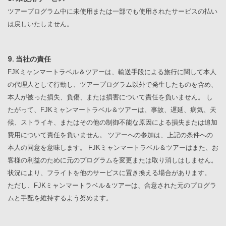
ツアープログラム中に未使用または一部でも使用されたサービスの払い
は戻しいたしません。
9. 当社の責任
FJK
ミャンマートラベル＆ツアーは、輸送手段による旅行に関して本人
の代理人として行動し、ツアープログラム以外で発生したものを含め、
本人が被った損失、負傷、または損害について責任を負いません。 し
たがって、
FJK
ミャンマートラベル＆ツアーは、事故、遅延、病気、天
候、ストライキ、またはその他の制御不能な原因による損失または追加
費用について責任を負いません。 ツアーへの参加は、上記の条件への
本人の同意を意味します。
FJK
ミャンマートラベル＆ツアーはまた、お
客様の利益のために元のプログラムを変更または取り消しはしません。
状況により、フライトを他のサービスに置き換える場合があります。
ただし、
FJK
ミャンマートラベル＆ツアーは、合意された元のプログラ
ムと手配を維持するよう努めます。