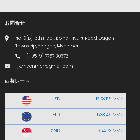
お問合せ
No.19(B), 5th Floor, Bo Yar Nyunt Road, Dagon
Township, Yangon, Myanmar.
(+95-9) 7757 30372
fjk.myanmar@gmail.com
両替レート
USD
1308.56 MMK
EUR
1533.46 MMK
SGD
954.73 MMK