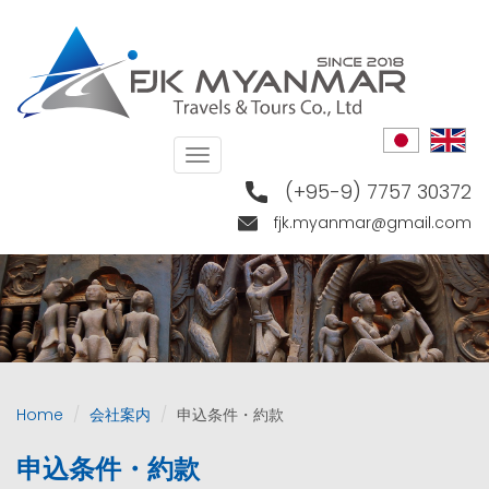
Skip
to
main
content
Toggle
navigation
(+95-9) 7757 30372
fjk.myanmar@gmail.com
Home
会社案内
申込条件・約款
申込条件・約款