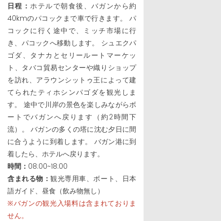
日程：
ホテルで朝食後、バガンから約
40kmのパコックまで車で行きます。 パ
コックに行く途中で、ミッチ市場に行
き、パコックへ移動します。 シュエクパ
ゴダ、タナカとセリールートマーケッ
ト、タバコ貿易センターや織りショップ
を訪れ、アラウンシットゥ王によって建
てられたティホシンパゴダを観光しま
す。 途中で川岸の景色を楽しみながらボ
ートでバガンへ戻ります（約2時間下
流）。 バガンの多くの塔に沈む夕日に間
に合うように到着します。 バガン港に到
着したら、ホテルへ戻ります。
時間：
08:00~18:00
含まれる物：
観光専用車、ボート、日本
語ガイド、昼食（飲み物無し）
※バガンの観光入場料は含まれておりま
せん。