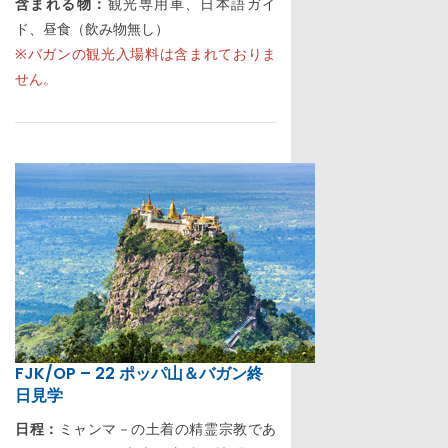
含まれる物：
観光専用車、日本語ガイ
ド、昼食（飲み物無し）
※バガンの観光入場料は含まれておりま
せん。
FJK/OP – 22 ポッパ山＆バガン終
日見学
日程：
ミャンマ－の土着の精霊宗教であ