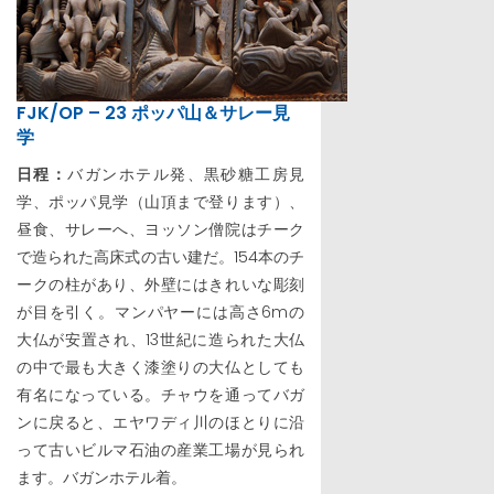
FJK/OP – 23 ポッパ山＆サレー見
学
日程：
バガンホテル発、黒砂糖工房見
学、ポッパ見学（山頂まで登ります）、
昼食、サレーへ、ヨッソン僧院はチーク
で造られた高床式の古い建だ。154本のチ
ークの柱があり、外壁にはきれいな彫刻
が目を引く。マンパヤーには高さ6mの
大仏が安置され、13世紀に造られた大仏
の中で最も大きく漆塗りの大仏としても
有名になっている。チャウを通ってバガ
ンに戻ると、エヤワディ川のほとりに沿
って古いビルマ石油の産業工場が見られ
ます。バガンホテル着。