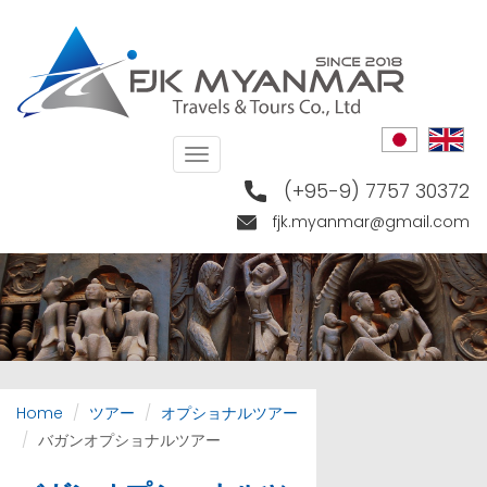
Skip
to
main
content
Toggle
navigation
(+95-9) 7757 30372
fjk.myanmar@gmail.com
Home
ツアー
オプショナルツアー
バガンオプショナルツアー