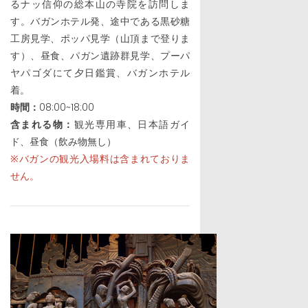
るナッ信仰の総本山の寺院を訪問しま
す。バガンホテル発、途中である黒砂糖
工房見学、ポッパ見学（山頂まで登りま
す）、昼食、パガン遺跡群見学、プーパ
ヤパゴダにて夕日鑑賞、バガンホテル
着。
時間：
08:00~18:00
含まれる物：
観光専用車、日本語ガイ
ド、昼食（飲み物無し）
※バガンの観光入場料は含まれておりま
せん。