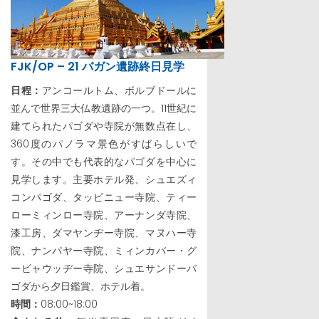
FJK/OP – 21 バガン遺跡終日見学
日程：
アンコールトム、ボルブドールに
並んで世界三大仏教遺跡の一つ。11世紀に
建てられたパゴダや寺院が無数点在し、
360度のパノラマ景色がすばらしいで
す。その中でも代表的なパゴダを中心に
見学します。主要ホテル発、シュエズィ
コンパゴダ、タッピニュー寺院、ティー
ローミィンロー寺院、アーナンダ寺院、
漆工房、ダマヤンヂー寺院、マヌハー寺
院、ナンパヤー寺院、ミィンカバー・グ
ービャウッヂー寺院、シュエサンドーパ
ゴダから夕日鑑賞、ホテル着。
時間：
08:00~18:00