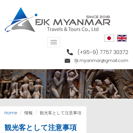
Skip
to
main
content
Toggle
navigation
(+95-9) 7757 30372
fjk.myanmar@gmail.com
Home
情報
観光客として注意事項
観光客として注意事項