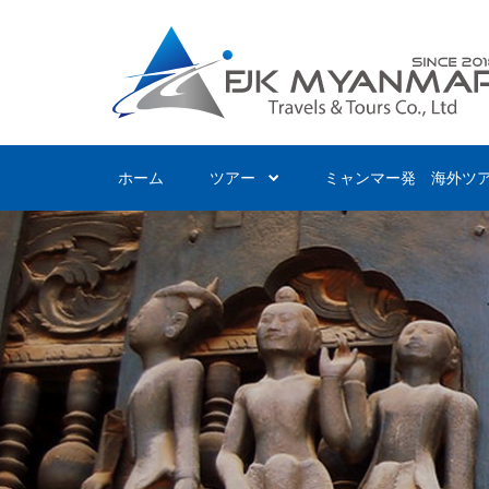
Skip
to
main
content
ホーム
ツアー
ミャンマー発 海外ツ