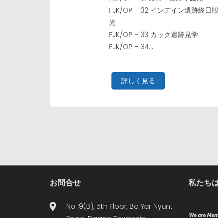
FJK/OP – 32 インデイン遺跡終日
光
FJK/OP – 33 カック遺跡見学
FJK/OP – 34...
詳しく見る
お問合せ
私たちは
No.19(B), 5th Floor, Bo Yar Nyunt