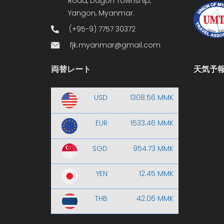
Road, Dagon Township,
Yangon, Myanmar.
(+95-9) 7757 30372
fjk.myanmar@gmail.com
両替レート
天気予
USD
1308.56 MMK
EUR
1533.46 MMK
SGD
954.73 MMK
YEN
12.45 MMK
THB
42.06 MMK