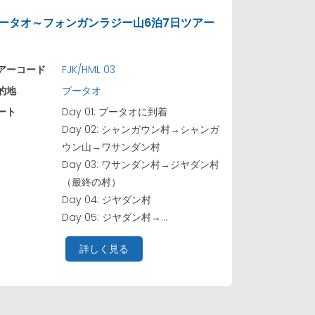
ータオ～フォンガンラジー山6泊7日ツアー
アーコード
FJK/HML 03
的地
プータオ
ート
Day 01: プータオに到着
Day 02: シャンガウン村→シャンガ
ウン山→ワサンダン村
Day 03: ワサンダン村→ジヤダン村
（最終の村）
Day 04: ジヤダン村
Day 05: ジヤダン村→...
詳しく見る