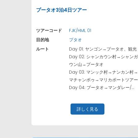
プータオ3泊4日ツアー
ツアーコード
FJK/HML 01
目的地
プタオ
ルート
Day 01: ヤンゴン→プータオ、観光
Day 02: シャンカウン村→シャン
ウン山→プータオ
Day 03: マンック村→ナンカン村
マチャンボゥ→マリカボートツア
Day 04: プータオ→マンダレー/...
詳しく見る