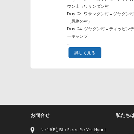
ウン山→ワサンダン村
Day 03: ワサンダン村→ジヤダン
（最終の村）
Day 04: ジヤダン村→ティッピン
ーキャンプ
...
詳しく見る
お問合せ
私たちは
No.19(B), 5th Floor, Bo Yar Nyunt