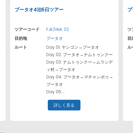
プータオ4泊5日ツアー
プ
ツアーコード
FJK/HML 02
ツ
目的地
プータオ
目
ルート
Day 01: ヤンゴン→プータオ
ル
ガ
Day 02: プータオ→ナムトゥンクー
Day 03: ナムトゥンクー→ムラシデ
→
ィ村→プータオ
ー
Day 04: プータオ→マチャンボゥ→
プータオ
Day 05:...
詳しく見る