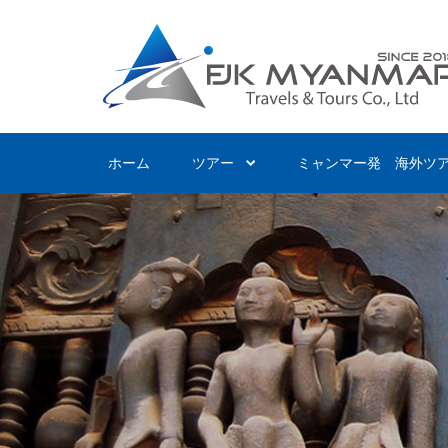
Skip
to
main
content
ホーム
ツアー
ミャンマー発 海外ツ