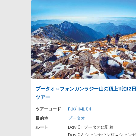
プータオ～フォンガンラジー山の頂上11泊12
ツアー
ツアーコード
FJK/HML 04
目的地
プータオ
ルート
Day 01: プータオに到着
Day 02: シャンカウン村→シャン